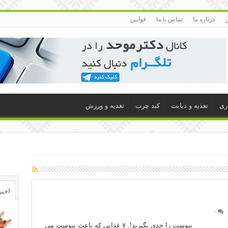
ن
درباره ما
تماس با ما
قوانین
اری
تغذیه و دیابت
کبد چرب
تغذیه و ورزش
اخیر
۰
یبوست را جدی بگیرید!. ۷ غذایی که باعث یبوست می