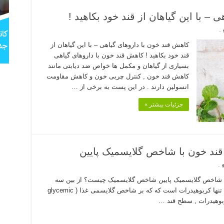
– با این گیاهان از قند خود بکاهید !
۰
کاهش قند خون با داروهای گیاهی – با این گیاهان از
قند خود بکاهید ! کاهش قند خون با داروهای گیاهی
بسیاری از گیاهان و مکمل ها خواص ضد دیابتی مانند
کاهش قند خون , کنترل چربی خون و کاهش مقاومت
انسولین دارند . در این پست به برخی از …
جزئیات بیشتر »
ند خون با شاخص گلایسمیک پایین
۰
ا شاخص گلایسمیک پایین شاخص گلایسمیک چیست؟ از بین سه
درشت مغذی – کربوهیدرات , پروتئین و چربی – تنها کربوهیدرات است که که بر شاخص گلایسمی غذا ( glycemic