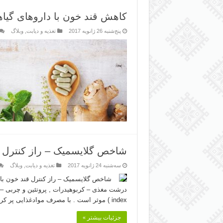
کاهش قند خون با داروهای گیاهی 
پنج‌شنبه 26 ژانویه 2017
تغذیه و دیابت
,
وبلاگ
شاخص گلایسمیک – راز کنترل ق
سه‌شنبه 24 ژانویه 2017
تغذیه و دیابت
,
وبلاگ
شاخص گلایسمیک – راز کنترل قند خون ب
index ) موثر است . با مصرف موادغذایی پر کربوهیدرات , سطح قند …
جزئیات بیشتر »