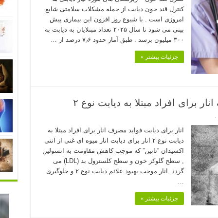
کنترل قند خون دیابت از جمله مشکلات سلامتی شایع
امروزی است . با شیوع روز افزون این بیماری پیش
بینی می شود تا سال ۲۰۲۵ تعداد مبتلایان به دیابت به
۳۰۰ میلیون برسد . طبق آمار حدود ۷٫۶ درصد از …
جزئیات بیشتر »
ار برای افراد مبتلا به دیابت نوع ۲
۰
انار برای دیابت فواید مصرف انار برای افراد مبتلا به
دیابت نوع ۲ انار برای دیابت انار میوه ای غنی از آنتی
اکسیدان “تانین” که موجب کاهش مقاومت به انسولین
, سطح گلوکز خون و سطح کلسترول بد (LDL) می
گردد. انار موجب بهبود علائم دیابت نوع ۲ و جلوگیری
…
جزئیات بیشتر »