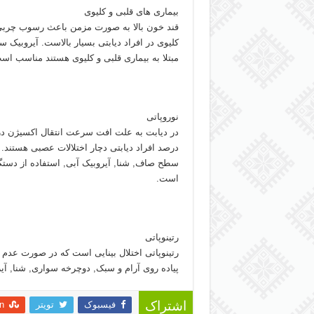
بیماری های قلبی و کلیوی
قند خون بالا به صورت مزمن باعث رسوب چربی در
کلیوی در افراد دیابتی بسیار بالاست. آیروبیک س
مبتلا به بیماری قلبی و کلیوی هستند مناسب اس
نوروپاتی
در دیابت به علت افت سرعت انتقال اکسیژن در
درصد افراد دیابتی دچار اختلالات عصبی هستند.
سطح صاف, شنا, آیروبیک آبی, استفاده از دستگاه
است.
رتینوپاتی
رتینوپاتی اختلال بینایی است که در صورت عدم ک
پیاده روی آرام و سبک, دوچرخه سواری, شنا, آی
فیسبوک
تویتر
n
اشتراک