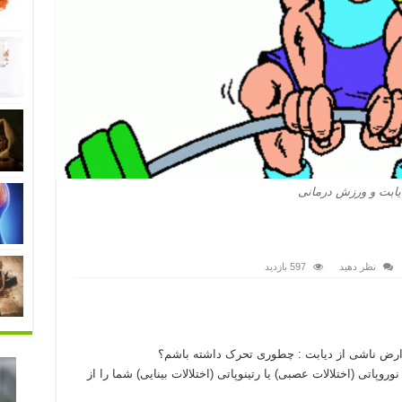
یابت و ورزش درمانی
نظر دهید
597 بازدید
وارض ناشی از دیابت : چطوری تحرک داشته باشم؟
ید عوارض ناشی از دیابت نوع ۲ مانند نوروپاتی (اختلالات عصبی) یا رتینوپاتی (اختلالات بینایی) شما را از