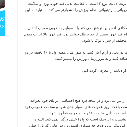
ورزش یکی از اصلی ترین بخش های کنترل و مدیریت دیابت نوع ۲ است. با فعالیت بدنی قند خون, وزن و سلامت
تی یا رتینوپاتی انجام ورزش را دشوارتر می کند اما نباید به این
ید؛ بدنتان به اندازه کافی انسولین ترشح نمی کند یا انسولین به خوبی موجب انتقال
 قند خون بیشتر از حد نرمال خواهد بود. قند خون بالا اثرات منفی
مختلف از سر تا نوک پا شود.
برای شروع ورزش و فعالیت بدنی حتما به صورت تدریجی و آرام آغاز کنید. به طور مثال هفته اول با ۱۰ دقیقه در دو
 دیابت را معرفی کرده ایم:
ز بین می برد و در نتیجه فرد هیچ احساسی در پای خود نخواهد
است باعث بروز عفونت های بسیار جدی شود و سلامت عمومی فرد
کن است به دلیل وخامت عفونت منجر به قطع پا شود.
 نشست و ایروبیک است که پا را خیلی درگیر نمی کند. البته در
, ایروبیک ابی و دوچرخه سواری است. ورزش هایی که پا را خیلی