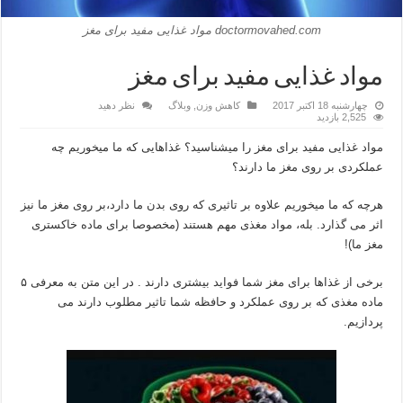
doctormovahed.com مواد غذایی مفید برای مغز
مواد غذایی مفید برای مغز
چهارشنبه 18 اکتبر 2017
کاهش وزن
,
وبلاگ
نظر دهید
2,525 بازدید
مواد غذایی مفید برای مغز را میشناسید؟ غذاهایی که ما میخوریم چه
عملکردی بر روی مغز ما دارند؟
هرچه که ما میخوریم علاوه بر تاثیری که روی بدن ما دارد،بر روی مغز ما نیز
اثر می گذارد. بله، مواد مغذی مهم هستند (مخصوصا برای ماده خاکستری
مغز ما)!
برخی از غذاها برای مغز شما فواید بیشتری دارند . در این متن به معرفی ۵
ماده مغذی که بر روی عملکرد و حافظه شما تاثیر مطلوب دارند می
پردازیم.