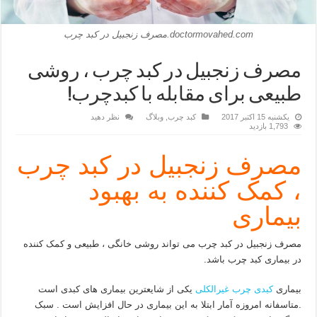
doctormovahed.com.مصرف زنجبیل در کبد چرب
مصرف زنجبیل در کبد چرب ، روشی
طبیعی برای مقابله با کبدچرب!
یکشنبه 15 اکتبر 2017
کبد چرب
,
وبلاگ
نظر دهید
1,793 بازدید
مصرف زنجبیل در کبد چرب
، کمک کننده به بهبود
بیماری
مصرف زنجبیل در کبد چرب می تواند روشی خانگی ، طبیعی و کمک کننده
در بیماری کبد چرب باشد.
بیماری
کبدی چرب غیرالکلی
یکی از شایعترین بیماری های کبدی است
.متاسفانه امروزه آمار ابتلا به این بیماری در حال افزایش است . سبک