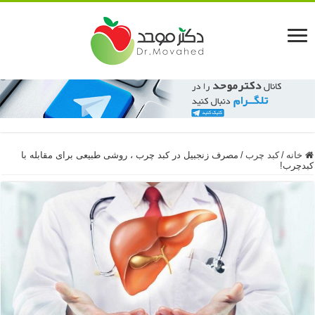
خانه
/
کبد چرب
/
مصرف زنجبیل در کبد چرب ، روشی طبیعی برای مقابله با
کبدچرب!