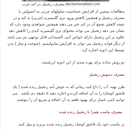
doctormovahed.com.مصرف زنجبیل در کبد چرب
مطالعات پیشین از افزایش حساسیت سلولهای چربی به انسولین با
مصرف زنجبیل و همچنین کاهش ورود تری گلیسیرید (چربی) به کبد و در
نتیجه کاهش تجمع آن در کبد خبر می دهند.همچنین شواهدی وجود دارد که
نشان می دهد زنجبیل می تواند محتوای تری گلیسیرید کبدی را کاهش دهد
علاوه بر این زنجبیل دارای خواص آنتی اکسیدانی قابل توجهی نیز می باشد
از دیگر فواید زنجبیل می توان به افزایش متابولیسم (سوخت و ساز ) بدن
توسط این ادویه اشاره کرد.
دو روش ساده برای بهره مندی از این ادویه ارزشمند:
مصرف دمنوش زنجبیل
طرز تهیه: آب را داغ کنید زمانی که به جوش آمد زنجبیل رنده شده ( یک
قاشق کوچک) را به آن اضافه کرده و اجازه دهید ۵ دقیقه دم بکشد . می
توانید کمی عسل برای بهبود طعم به آن اضافه و سریع آن را بنوشید.
مصرف ماست همرا با زنجبیل رنده شده
در ماست خود یک قاشق کوچک زنجبیل رنده شده بریزید و میل کنید.